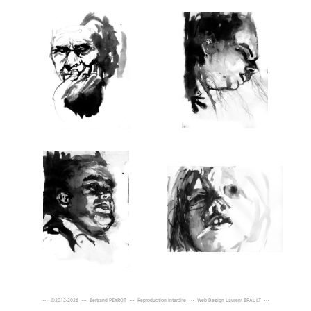
⋯ ©2012-2026 ⋯
Bertrand PEYROT
⋯ Reproduction interdite ⋯ Web Design
Laurent BRAULT
⋯